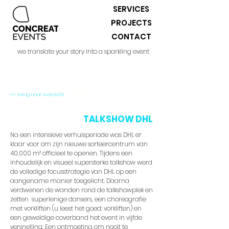
SERVICES
PROJECTS
CONTACT
we translate your story into a sparkling event
<<< terug naar overzicht
TALKSHOW DHL
Na een intensieve verhuisperiode was DHL er
klaar voor om zijn nieuwe sorteercentrum van
40.000 m² officieel te openen. Tijdens een
inhoudelijk en visueel supersterke talkshow werd
de volledige focusstrategie van DHL op een
aangename manier toegelicht. Daarna
verdwenen de wanden rond de talkshowplek en
zetten superlenige dansers, een choreografie
met vorkliften (u leest het goed: vorkliften) en
een geweldige coverband het event in vijfde
versnelling. Een ontmoeting om nooit te