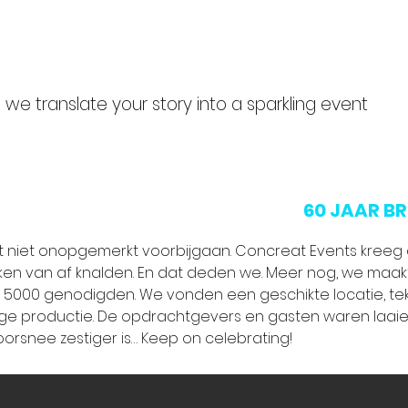
we translate your story into a sparkling event
60 JAAR BR
cht niet onopgemerkt voorbijgaan. Concreat Events kree
ken van af knalden. En dat deden we. Meer nog, we maak
’n 5000 genodigden. We vonden een geschikte locatie, te
dige productie. De opdrachtgevers en gasten waren laaie
oorsnee zestiger is… Keep on celebrating!